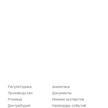
комментарии
Пожалуйста,
авторизуйтесь
Регуляторика
Аналитика
Производство
Документы
Розница
Мнения экспертов
Новости
Репортажи
Дистрибуция
Календарь событий