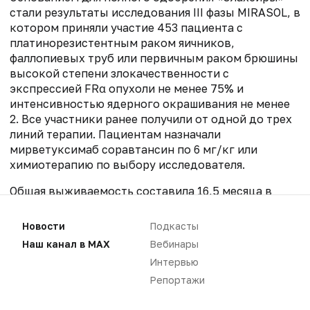
стали результаты исследования III фазы MIRASOL, в
котором приняли участие 453 пациента с
платинорезистентным раком яичников,
фаллопиевых труб или первичным раком брюшины
высокой степени злокачественности с
экспрессией FRα опухоли не менее 75% и
интенсивностью ядерного окрашивания не менее
2. Все участники ранее получили от одной до трех
линий терапии. Пациентам назначали
мирветуксимаб соравтансин по 6 мг/кг или
химиотерапию по выбору исследователя.
Общая выживаемость составила 16,5 месяца в
группе препарата и 12,7 месяца в группе
химиотерапии. Риск смерти при использовании
Новости
Подкасты
«Элахейры» снижался на 33%. Выживаемость без
Наш канал в MAX
Вебинары
прогрессирования достигла 5,6 месяца в группе
Интервью
мирветуксимаба соравтансина и четыре месяца
Репортажи
при стандартном лечении. Частота объективного
ответа составила 42 и 16% соответственно.