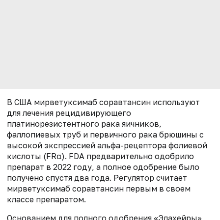
В США мирветуксимаб соравтансин используют
для лечения рецидивирующего
платинорезистентного рака яичников,
фаллопиевых труб и первичного рака брюшины с
высокой экспрессией альфа-рецептора фолиевой
кислоты (FRα). FDA предварительно одобрило
препарат в 2022 году, а полное одобрение было
получено спустя два года. Регулятор считает
мирветуксимаб соравтансин первым в своем
классе препаратом.
Основанием для полного одобрения «Элахейры»