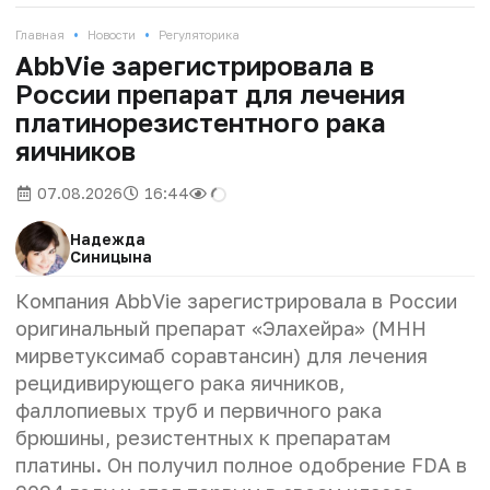
•
•
Главная
Новости
Регуляторика
AbbVie зарегистрировала в
России препарат для лечения
платинорезистентного рака
яичников
07.08.2026
16:44
Надежда
Синицына
Компания AbbVie зарегистрировала в России
оригинальный препарат «Элахейра» (МНН
мирветуксимаб соравтансин) для лечения
рецидивирующего рака яичников,
фаллопиевых труб и первичного рака
брюшины, резистентных к препаратам
платины. Он получил полное одобрение FDA в