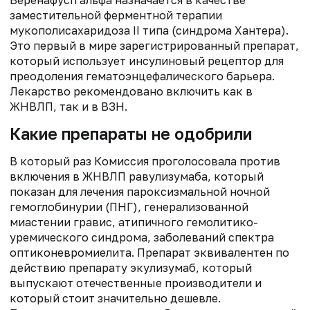
Веренафусп альфа назначается в качестве
заместительной ферментной терапии
мукополисахаридоза II типа (синдрома Хантера).
Это первый в мире зарегистрированный препарат,
который использует инсулиновый рецептор для
преодоления гематоэнцефалического барьера.
Лекарство рекомендовано включить как в
ЖНВЛП, так и в ВЗН.
Какие препараты не одобрили
В который раз Комиссия проголосовала против
включения в ЖНВЛП равулизумаба, который
показан для лечения пароксизмальной ночной
гемоглобинурии (ПНГ), генерализованной
миастении гравис, атипичного гемолитико-
уремического синдрома, заболеваний спектра
оптиконевромиелита. Препарат эквивалентен по
действию препарату экулизумаб, который
выпускают отечественные производители и
который стоит значительно дешевле.