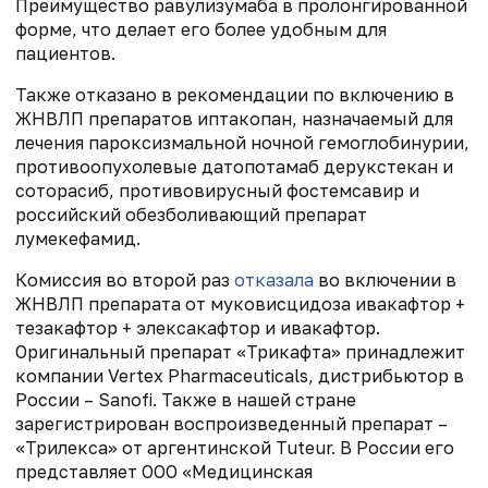
Преимущество равулизумаба в пролонгированной
форме, что делает его более удобным для
пациентов.
Также отказано в рекомендации по включению в
ЖНВЛП препаратов иптакопан, назначаемый для
лечения пароксизмальной ночной гемоглобинурии,
противоопухолевые датопотамаб дерукстекан и
соторасиб, противовирусный фостемсавир и
российский обезболивающий препарат
лумекефамид.
Комиссия во второй раз
отказала
во включении в
ЖНВЛП препарата от муковисцидоза ивакафтор +
тезакафтор + элексакафтор и ивакафтор.
Оригинальный препарат «Трикафта» принадлежит
компании Vertex Pharmaceuticals, дистрибьютор в
России – Sanofi. Также в нашей стране
зарегистрирован воспроизведенный препарат –
«Трилекса» от аргентинской Tuteur. В России его
представляет ООО «Медицинская