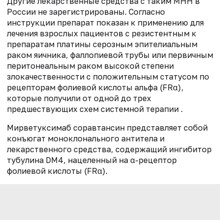
Другие лекарственные средства с таким МНН в
России не зарегистрированы. Согласно
инструкции препарат показан к применению для
лечения взрослых пациентов с резистентным к
препаратам платины серозным эпителиальным
раком яичника, фаллопиевой трубы или первичным
перитонеальным раком высокой степени
злокачественности с положительным статусом по
рецепторам фолиевой кислоты альфа (FRα),
которые получили от одной до трех
предшествующих схем системной терапии .
Мирветуксимаб соравтансин представляет собой
конъюгат моноклонального антитела и
лекарственного средства, содержащий ингибитор
тубулина DM4, нацеленный на α-рецептор
фолиевой кислоты (FRα).