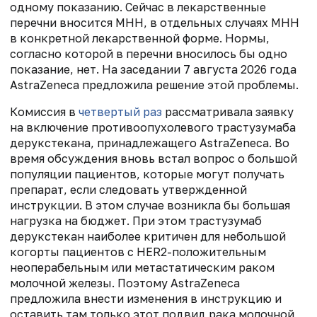
одному показанию. Сейчас в лекарственные
перечни вносится МНН, в отдельных случаях МНН
в конкретной лекарственной форме. Нормы,
согласно которой в перечни вносилось бы одно
показание, нет. На заседании 7 августа 2026 года
AstraZeneca предложила решение этой проблемы.
Комиссия в
четвертый раз
рассматривала заявку
на включение противоопухолевого трастузумаба
дерукстекана, принадлежащего AstraZeneca. Во
время обсуждения вновь встал вопрос о большой
популяции пациентов, которые могут получать
препарат, если следовать утвержденной
инструкции. В этом случае возникла бы большая
нагрузка на бюджет. При этом трастузумаб
дерукстекан наиболее критичен для небольшой
когорты пациентов с HER2-положительным
неоперабельным или метастатическим раком
молочной железы. Поэтому AstraZeneca
предложила внести изменения в инструкцию и
оставить там только этот подвид рака молочной