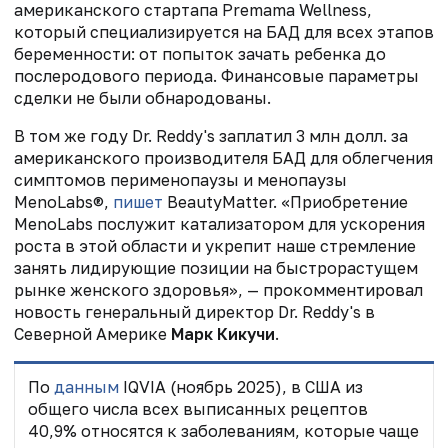
американского стартапа
Premama Wellness,
который
специализируется на БАД для всех этапов
беременности: от попыток зачать ребенка до
послеродового периода. Финансовые параметры
сделки не были обнародованы.
В том же году Dr. Reddy's заплатил
3 млн долл. за
американского производителя БАД для облегчения
симптомов перименопаузы и менопаузы
MenoLabs®
,
пишет
BeautyMatter. «Приобретение
MenoLabs послужит катализатором для ускорения
роста в этой области и укрепит наше стремление
занять лидирующие позиции на быстрорастущем
рынке женского здоровья», — прокомментировал
новость генеральный директор Dr. Reddy's в
Северной Америке
Марк Кикучи
.
По
данным
IQVIA (ноябрь 2025), в США из
общего числа всех выписанных рецептов
40,9% относятся к заболеваниям, которые чаще