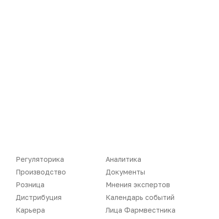
Новости
Репортажи
Регуляторика
Вебинары
Производство
Подкасты
Регуляторика
Аналитика
Производство
Документы
Розница
Интервью
Розница
Мнения экспертов
Дистрибуция
Газета
Дистрибуция
Календарь событий
Карьера
Лица Фармвестника
Карьера
Оформить подписку