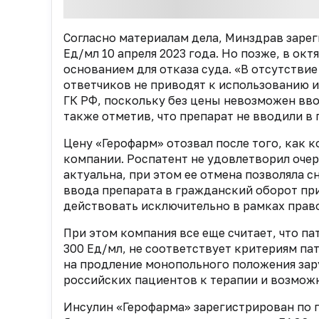
Согласно материалам дела, Минздрав зарег
Ед/мл 10 апреля 2023 года. Но позже, в окт
основанием для отказа суда. «В отсутстви
ответчиков не приводят к использованию и
ГК РФ, поскольку без цены невозможен вво
также отметив, что препарат не вводили в
Цену «Герофарм» отозвал после того, как к
компании. Роспатент не удовлетворил очер
актуальна, при этом ее отмена позволяла 
ввода препарата в гражданский оборот пр
действовать исключительно в рамках право
При этом компания все еще считает, что п
300 Ед/мл, не соответствует критериям па
на продление монопольного положения зар
российских пациентов к терапии и возмож
Инсулин «Герофарма» зарегистрирован по 