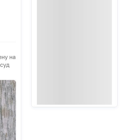
ену на
 суд