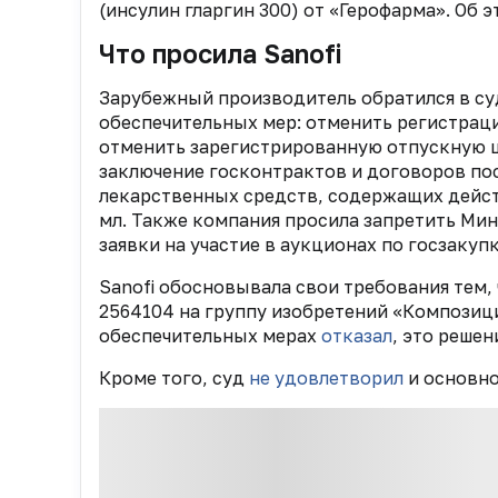
(инсулин гларгин 300) от «Герофарма». Об
Что просила Sanofi
Зарубежный производитель обратился в суд
обеспечительных мер: отменить регистрац
отменить зарегистрированную отпускную це
заключение госконтрактов и договоров пос
лекарственных средств, содержащих дейст
мл. Также компания просила запретить Ми
заявки на участие в аукционах по госзакуп
Sanofi обосновывала свои требования тем,
2564104 на группу изобретений «Композици
обеспечительных мерах
отказал
, это решен
Кроме того, суд
не удовлетворил
и основно