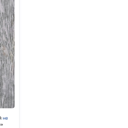
ый
не
р»