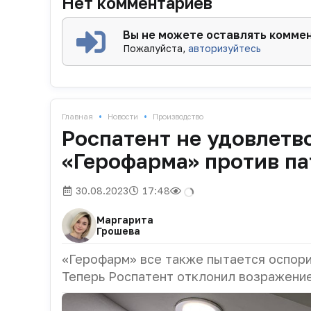
Нет комментариев
Вы не можете оставлять комме
Пожалуйста,
авторизуйтесь
•
•
Главная
Новости
Производство
Роспатент не удовлетв
«Герофарма» против па
30.08.2023
17:48
Маргарита
Грошева
«Герофарм» все также пытается оспорит
Теперь Роспатент отклонил возражение,