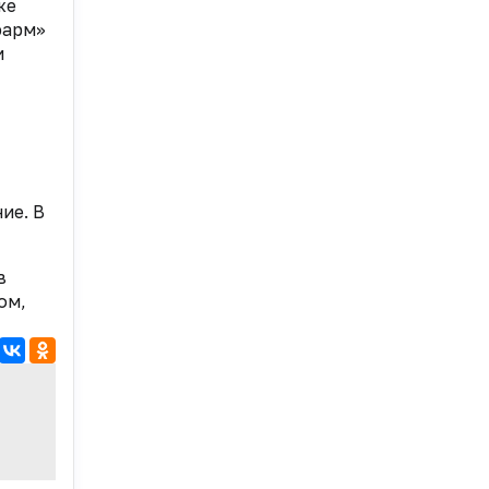
же
фарм»
и
ие. В
в
ом,