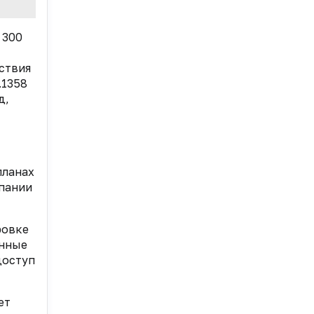
 300
ствия
.1358
д,
планах
мпании
ровке
енные
доступ
ет