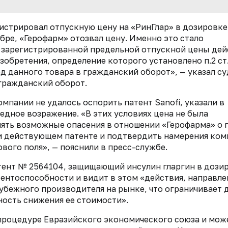
истрировал отпускную цену на «РинГлар» в дозировке
ябре, «Герофарм» отозвал цену. Именно это стало
е зарегистрированной предельной отпускной цены дей
зобретения, определение которого установлено п.2 ст
д данного товара в гражданский оборот», — указал су
 гражданский оборот.
омпании не удалось оспорить патент Sanofi, указали в
едное возражение. «В этих условиях цена не была
снять возможные опасения в отношении «Герофарма» о 
и действующем патенте и подтвердить намерения ко
вого поля», — пояснили в пресс-службе.
атент № 2564104, защищающий инсулин гларгин в дози
тентоспособности и видит в этом «действия, направл
убежного производителя на рынке, что ограничивает 
ность снижения ее стоимости».
процедуре Евразийского экономического союза и мож