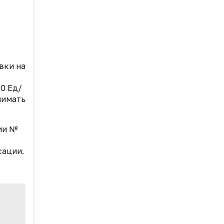
вки на
0 Ед/
нимать
нии №
сации.