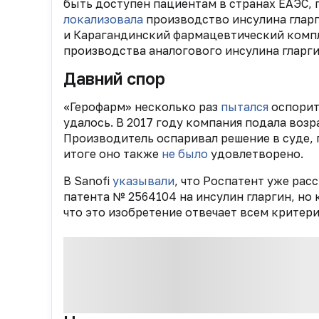
быть доступен пациентам в странах ЕАЭС, 
локализовала
производство инсулина гларги
и Карагандинский фармацевтический комп
производства аналогового инсулина гларги
Давний спор
«Герофарм» несколько раз
пытался
оспорить
удалось. В 2017 году компания подала воз
Производитель оспаривал решение в суде,
итоге оно также
не было
удовлетворено.
В Sanofi
указывали
, что Роспатент уже ра
патента № 2564104 на инсулин гларгин, но
что это изобретение отвечает всем критер