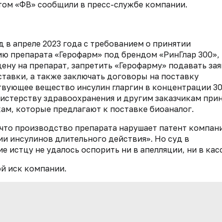
 этом «ФВ» сообщили в пресс-службе компании.
 в апреле 2023 года с требованием о принятии
ию препарата «Герофарм» под брендом «РинГлар 300»,
ну на препарат, запретить «Герофарму» подавать зая
тавки, а также заключать договоры на поставку
вующее вещество инсулин гларгин в концентрации 30
нистерству здравоохранения и другим заказчикам при
кам, которые предлагают к поставке биоаналог.
 что производство препарата нарушает патент компа
и инсулинов длительного действия». Но суд в
ие истцу не удалось оспорить ни в апелляции, ни в кас
й иск компании.