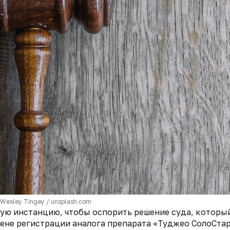
 Wesley Tingey / unsplash.com
ную инстанцию, чтобы оспорить решение суда, котор
ене регистрации аналога препарата «Туджео СолоСта