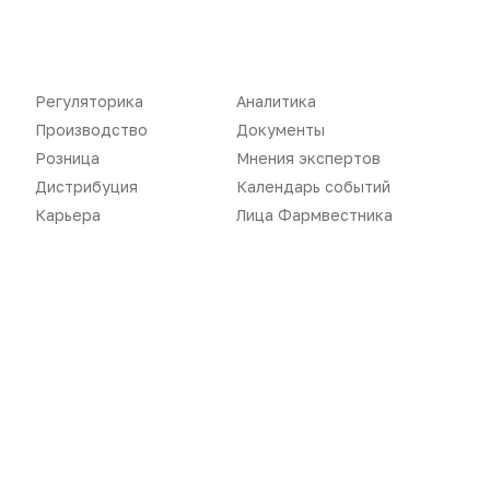
Розница
Интервью
Дистрибуция
Газета
Карьера
Оформить подписку
Регуляторика
Аналитика
Аналитика
Архив номеров
Производство
Документы
Розница
Мнения экспертов
Документы
Реклама в газете
Дистрибуция
Календарь событий
Бизнес
Реклама на сайте
Карьера
Лица Фармвестника
Аптекарь
Контакты
«Политика конфиденциальности»
«Основные виды деятельности компании»
«Редакционная политика»