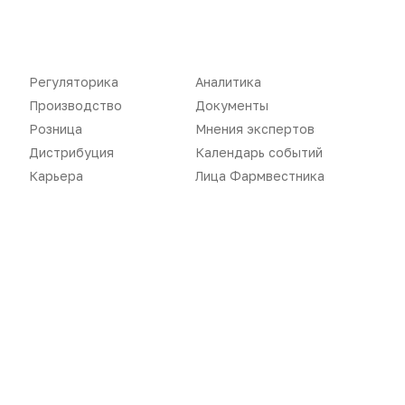
Новости
Репортажи
Регуляторика
Аналитика
Производство
Документы
Регуляторика
Вебинары
Розница
Мнения экспертов
Производство
Подкасты
Дистрибуция
Календарь событий
Карьера
Лица Фармвестника
Розница
Интервью
Дистрибуция
Газета
Карьера
Оформить подписку
Аналитика
Архив номеров
Документы
Реклама в газете
Бизнес
Реклама на сайте
Аптекарь
Контакты