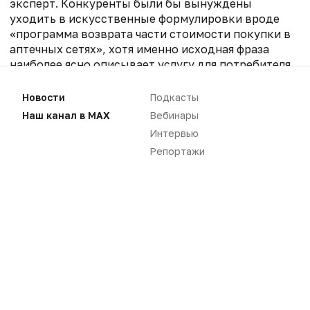
эксперт. Конкуренты были бы вынуждены
уходить в искусственные формулировки вроде
«программа возврата части стоимости покупки в
аптечных сетях», хотя именно исходная фраза
наиболее ясно описывает услугу для потребителя.
Для рынка это плохо, и товарный знак не должен
превращаться в инструмент монополизации
Новости
Подкасты
обычного описания функциональности,
Наш канал в MAX
Вебинары
резюмировал советник Firm.One.
Интервью
Репортажи