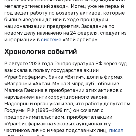
металлургический завод». Истец уже не первый
год ведет работу по возврату активов, которые
были выведены до или в ходе процедуры
национализации предприятия. Заседание по
новому делу назначено на 24 февраля, следует из
информации в
системе
«Мой арбитр».
Хронология событий
В августе 2023 года Генпрокуратура РФ через суд
взыскала в пользу государства акции
«Уралбиофарма», банка «Вятич», доли в фирмах
«Вагран» и «Актай-М» на 3 млрд руб., обвинив
Малика Гайсина в приобретении этих активов с
нарушением антикоррупционного закона.
Надзорный орган указывал, что работу депутатом
Госдумы РФ (1995—1999 гг.) он сочетал с
предпринимательством,
приобретал акции
«Уралбиофарма» на чековых аукционах и у
частников лично и через подставных лиц,
писал