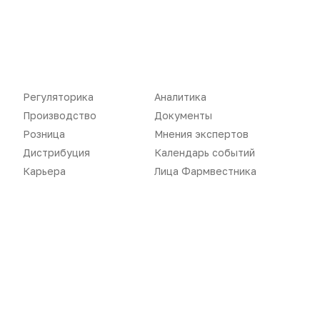
Нет комментариев
Вы не можете оставлять
комментарии
Регуляторика
Аналитика
Пожалуйста,
авторизуйтесь
Производство
Документы
Розница
Мнения экспертов
Дистрибуция
Календарь событий
Карьера
Лица Фармвестника