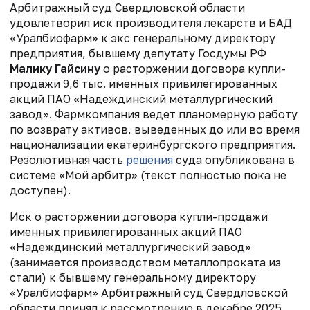
Арбитражный суд Свердловской области
удовлетворил иск производителя лекарств и БАД
«Уралбиофарм» к экс генеральному директору
предприятия, бывшему депутату Госдумы РФ
Малику Гайсину
о расторжении договора купли-
продажи 9,6 тыс. именных привилегированных
акций ПАО «Надеждинский металлургический
завод». Фармкомпания ведет планомерную работу
по возврату активов, выведенных до или во время
национализации екатеринбургского предприятия.
Резолютивная часть
решения
суда опубликована в
системе «Мой арбитр» (текст полностью пока не
доступен).
Иск о расторжении договора купли-продажи
именных привилегированных акций ПАО
«Надеждинский металлургический завод»
(занимается производством металлопроката из
стали) к бывшему генеральному директору
«Уралбиофарм» Арбитражный суд Свердловской
области принял к рассмотрению в декабре 2025