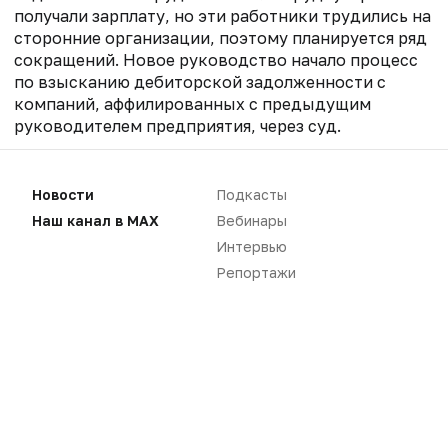
получали зарплату, но эти работники трудились на
сторонние организации, поэтому планируется ряд
сокращений. Новое руководство начало процесс
по взысканию дебиторской задолженности с
компаний, аффилированных с предыдущим
руководителем предприятия, через суд.
По итогам аудита было выявлено неэффективное
использование средств «Уралбиофарма». В июне
Новости
Подкасты
этого года накануне своего увольнения бывший
Наш канал в MAX
Вебинары
руководитель предприятия, бизнесмен Гайсин
,
Интервью
который
находится
сейчас под домашним
Репортажи
арестом, выписал себе премию в размере 20,4 млн
руб., что «является существенной суммой для
предприятия», говорится в сообщении. В связи с
этим фармпредприятие дополнительно понесло
незапланированные расходы — НДФЛ на сумму 7
млн руб.
С 2019 года «Уралбиофарм» принадлежал
предпринимателю Гайсину. В 2023 году