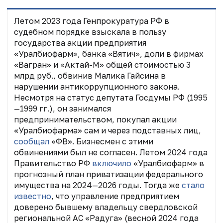
Летом 2023 года Генпрокуратура РФ в
судебном порядке взыскала в пользу
государства акции предприятия
«Уралбиофарм», банка «Вятич», доли в фирмах
«Вагран» и «Актай-М» общей стоимостью 3
млрд руб., обвинив Малика Гайсина в
нарушении антикоррупционного закона.
Несмотря на статус депутата Госдумы РФ (1995
—1999 гг.), он занимался
предпринимательством,
покупал акции
«Уралбиофарма» сам и через подставных лиц,
сообщал
«ФВ». Бизнесмен с этими
обвинениями был не согласен. Летом 2024 года
Правительство РФ
включило
«Уралбиофарм» в
прогнозный план приватизации федерального
имущества на 2024—2026 годы. Тогда же
стало
известно
, что управление предприятием
доверено бывшему владельцу свердловской
региональной АС «Радуга» (весной 2024 года