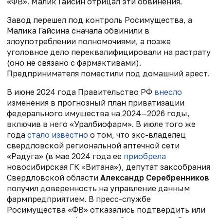
«ФВ». Малик Гайсин отрицал эти обвинения.
Завод перешел под контроль Росимущества, а
Малика Гайсина сначала обвинили в
злоупотреблении полномочиями, а позже
уголовное дело переквалифицировали на растрату
(оно не связано с фармактивами).
Предпринимателя поместили под домашний арест.
В июне 2024 года Правительство РФ
внесло
изменения в прогнозный план приватизации
федерального имущества на 2024—2026 годы,
включив в него «Уралбиофарм». В июле того же
года
стало известно
о том, что экс-владелец
свердловской региональной аптечной сети
«Радуга» (в
мае 2024 года ее
приобрела
новосибирская ГК «Витана»
), депутат заксобрания
Свердловской области
Александр Серебренников
получил доверенность на управление данным
фармпредприятием. В пресс-службе
Росимущества «ФВ» отказались подтвердить или