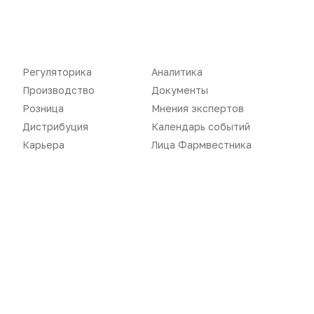
Новости
Репортажи
Регуляторика
Вебинары
Регуляторика
Аналитика
Производство
Подкасты
Производство
Документы
Розница
Мнения экспертов
Розница
Интервью
Дистрибуция
Календарь событий
Дистрибуция
Газета
Карьера
Лица Фармвестника
Карьера
Оформить подписку
Аналитика
Архив номеров
Документы
Реклама в газете
Бизнес
Реклама на сайте
Аптекарь
Контакты