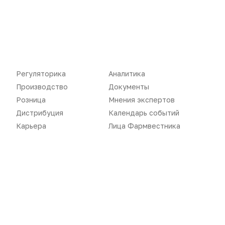
Регуляторика
Аналитика
Производство
Документы
Розница
Мнения экспертов
Дистрибуция
Календарь событий
Карьера
Лица Фармвестника
Новости
Репортажи
Регуляторика
Вебинары
Производство
Подкасты
Розница
Интервью
Дистрибуция
Газета