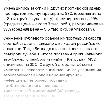
Уменьшились закупки и других противоковидных
препаратов: молнупиравира на 99% (средняя цена
— 8 тыс. руб. за упаковку), фавипиравира на 99%
(средняя цена — около 3 тыс. руб.), ремдесивира на
99% (средняя цена — 5,5 тыс. руб. за упаковку).
Снижение рублевого объема импортных лекарств,
с одной стороны, связано с выходом российских
аналогов. Так, «Биокад» стал поставлять аналог
пембролизумаба. В итоге поставки оригинального
зарубежного пембролизумаба («Китруда», MSD)
снизились на 35%. С другой стороны, объемы
импортных лекарств снизились из-за уменьшения
заболеваемости новой коронавирусной
инфекцией. Например, поставки
комбинированного препарата
тиксагевимаб+цилгавимаб («Эвушелд»,
AstraZeneca) снизились на ...