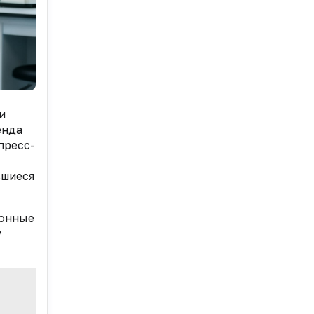
и
енда
пресс-
вшиеся
ионные
у