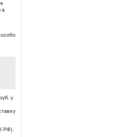
бе
 в
 особо
руб. у
ставку
К РФ).