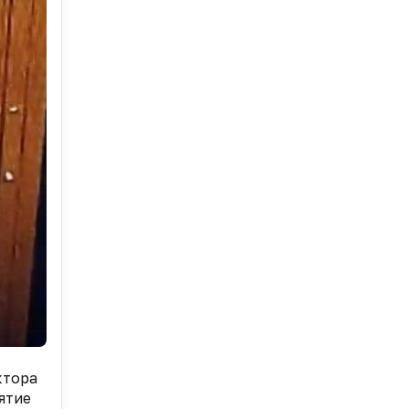
ктора
ятие