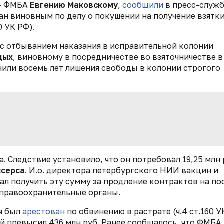
в» ФМБА
Евгению Маковскому
,
сообщили
в пресс-служ
н виновным по делу о покушении на получение взятки
0 УК РФ).
 с отбыванием наказания в исправительной колонии
дых
, виновному в посредничестве во взяточничестве в
начили восемь лет лишения свободы в колонии строгого
. Следствие установило, что он потребовал 19,25 млн 
ссерса
. И.о. директора петербургского НИИ вакцин и
ал получить эту сумму за продление контрактов на по
 правоохранительные органы.
н
был
арестован
по обвинению в растрате (ч.4 ст.160 У
ий превысил 436 млн руб. Ранее сообщалось, что ФМБА