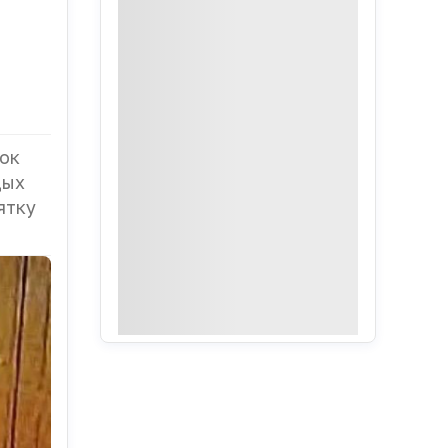
ток
дых
ятку