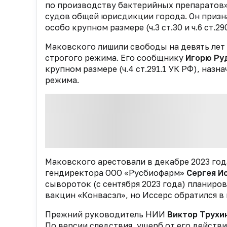
по производству бактерийных препарато
судов общей юрисдикции города. Он призна
особо крупном размере (ч.3 ст.30 и ч.6 ст.29
Маковского лишили свободы на девять лет
строгого режима. Его сообщнику
Игорю Ру
крупном размере (ч.4 ст.291.1 УК РФ), наз
режима.
Маковского арестовали в декабре 2023 года
гендиректора ООО «Русбиофарм»
Сергея И
сывороток (с сентября 2023 года) планиров
вакцин «Конвасэл», но Иссерс обратился в
Прежний руководитель НИИ
Виктор Трухи
По версии следствия, ущерб от его действ