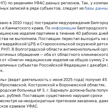
П) по решениям УФАС разных регионов. Так, у компан
ных записей в ряде субъектов, следует из
базы данны
вано в 2010 году) пострадали медучреждения Белгоро
 и Камчатского краев. По
информации
Белгородского
ицинские изделия партиями в течение 40 рабочих дне
ства не выполнила. Поставщик перестал выходить на с
ногвардейской ЦРБ и Старооскольской окружной детс
 РНП. В Волгоградской области антимонопольный орг
огичных обращения — оба от областного клиническог
я от «Омеги» медицинские изделия на общую сумму 2 
различных субъектах Российской Федерации с декабря 
к.
ь» (ведет деятельность с июня 2025 года) получил 45
, Ярославской, Костромской и Воронежской областях,
ородская больница № 3, г. Барнаул» должна была получ
тыс. рублей. Поставщик существенно нарушил сроки
 несмотря на неоднократные претензии заказчика, даж
кое краевое УФАС.