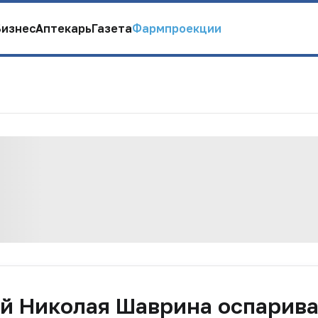
Бизнес
Аптекарь
Газета
Фармпроекции
 Николая Шаврина оспарива