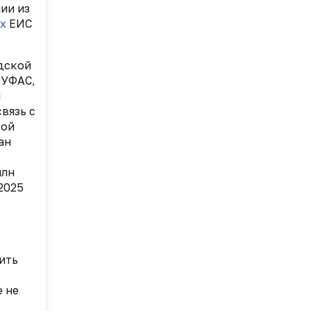
ии из
х
ЕИС
дской
 УФАС,
й
вязь с
кой
ан
о
млн
2025
ить
е не