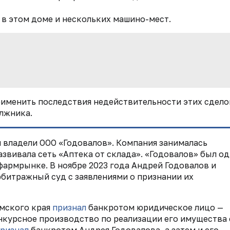
 в этом доме и нескольких машино-мест.
именить последствия недействительности этих сдело
лжника.
владели ООО «Годовалов». Компания занималась
азвивала сеть «Аптека от склада». «Годовалов» был о
фармрынке. В ноябре 2023 года Андрей Годовалов и
рбитражный суд с заявлениями о признании их
рмского края
признал
банкротом юридическое лицо —
нкурсное производство по реализации его имущества 
ризнал
банкротом Андрея Годовалова, а затем и его