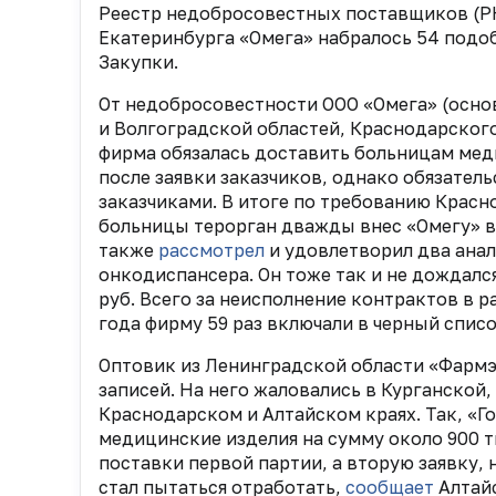
Реестр недобросовестных поставщиков (РН
Екатеринбурга «Омега» набралось 54 подоб
Закупки.
От недобросовестности ООО «Омега» (осно
и Волгоградской областей, Краснодарского
фирма обязалась доставить больницам мед
после заявки заказчиков, однако обязатель
заказчиками. В итоге по требованию Крас
больницы терорган дважды внес «Омегу» в
также
рассмотрел
и удовлетворил два анал
онкодиспансера. Он тоже так и не дождалс
руб. Всего за неисполнение контрактов в 
года фирму 59 раз включали в черный списо
Оптовик из Ленинградской области «Фармэл
записей. На него жаловались в Курганской
Краснодарском и Алтайском краях. Так, «Г
медицинские изделия на сумму около 900 
поставки первой партии, а вторую заявку,
стал пытаться отработать,
сообщает
Алтайс