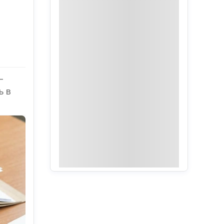
—
ь в