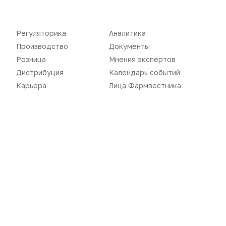
Новости
Репортажи
Регуляторика
Вебинары
Регуляторика
Аналитика
Производство
Подкасты
Производство
Документы
Розница
Мнения экспертов
Розница
Интервью
Дистрибуция
Календарь событий
Дистрибуция
Газета
Карьера
Лица Фармвестника
Карьера
Оформить подписку
Аналитика
Архив номеров
Документы
Реклама в газете
Бизнес
Реклама на сайте
Аптекарь
Контакты