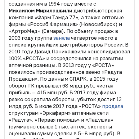
созданная им в 1994 году вместе с
Михаилом Мирилашвили
дистрибьюторская
компания «Фарм Тамда 77», а также оптовые
фирмы «Россиб Фармация» (Новосибирск) и
«АртроМед» (Самара). По объему продаж в
2003 году группа
заняла
четвертое место в
списке крупнейших дистрибьюторов России. В
2010 году Давид Паникашвили консолидировал
100% «РОСТА» и сосредоточился на развитии
аптечной розницы. В 2013 году у «РОСТА»
появилось производственное звено
«Радуга
Продакшн»
. По данным СПАРК, в 2015 году
оборот ГК превышал 68 млрд руб., чистая
прибыль — 415 млн руб. В 2017 году фирма
резко сократила обороты, убыток достиг 13
млрд руб. В июле 2017 года «РОСТА»
продала
структурам «Эркафарм» аптечные сети
«Радуга», «Первая помощь» и «Ладушка»
(суммарно свыше 1 тыс. аптек,
эксперты
оценивали сумму сделки в 5—8 млрд руб
). В