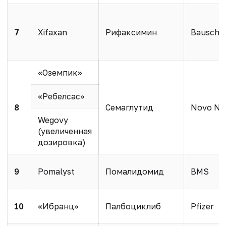
7
Xifaxan
Рифаксимин
Bausch 
«Оземпик»
«Ребелсас»
8
Семаглутид
Novo Nor
Wegovy
(увеличенная
дозировка)
9
Pomalyst
Помалидомид
BMS
10
«Ибранц»
Палбоциклиб
Pfizer