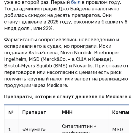
уже во второй раз. Первый
был
в прошлом году.
Тогда администрация Джо Байдена аналогично
добилась скидок на десять препаратов. Они
станут дешевле в 2026 году, сэкономив бюджету 6
млрд долл., или 22%.
Фармгиганты сопротивлялись нововведению и
оспаривали его в судах, но проиграли. Иски
подавали AstraZeneca, Novo Nordisk, Boehringer
Ingelheim, MSD (Merck&Co. – в США и Канаде),
Bristol-Myers Squibb (BMS) и Novartis. При отказе от
переговоров или несогласии с ценами есть риск
получить крупный налог или запрет на реализацию
продукции через Medicare.
Препараты, которые станут дешевле по Medicare с 
№
Препарат
МНН
Компани
Ситаглиптин +
1
«Янумет»
MSD
метформин