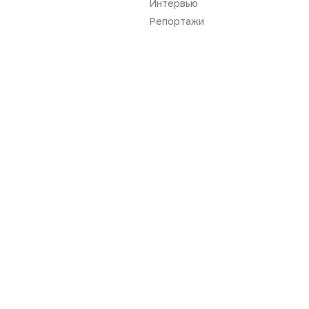
Интервью
Репортажи
Нет комментариев
Вы не можете оставлять
комментарии
Пожалуйста,
авторизуйтесь