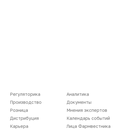
Новости
Репортажи
Регуляторика
Вебинары
Регуляторика
Аналитика
Производство
Подкасты
Производство
Документы
Розница
Мнения экспертов
Розница
Интервью
Дистрибуция
Календарь событий
Дистрибуция
Газета
Карьера
Лица Фармвестника
Карьера
Оформить подписку