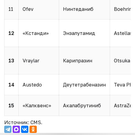
11
Ofev
Нинтеданиб
Boehring
1
2
«Кстанди»
Энзалутамид
Astellas
1
3
Vraylar
Карипразин
Otsuka H
1
4
Austedo
Деутетрабеназин
Teva Pha
1
5
«Калквенс»
Акалабрутиниб
AstraZe
Источник: CMS.