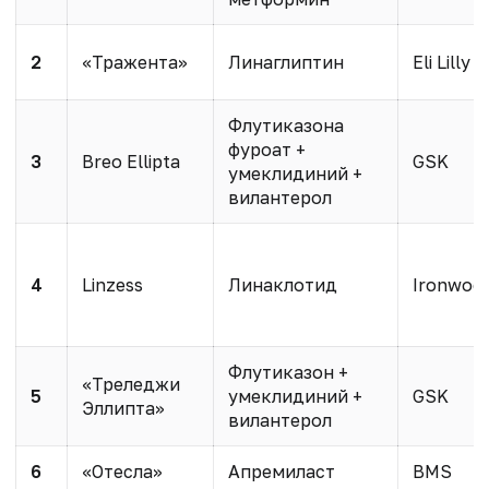
2
«Тражента»
Линаглиптин
Eli Lilly
Флутиказона
фуроат +
3
Breo Ellipta
GSK
умеклидиний +
вилантерол
4
Linzess
Линаклотид
Ironwood
Флутиказон +
«Треледжи
5
умеклидиний +
GSK
Эллипта»
вилантерол
6
«Отесла»
Апремиласт
BMS