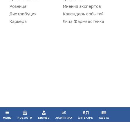
Розница
Мнения экспертов
Дистрибуция
Календарь событий
Карьера
Лица Фармвестника
Воспроизведение материалов допускается только при соблюдении
ограничений, установленных Правообладателем
, при указании
автора используемых материалов и ссылки на портал
Pharmvestnik.ru как на источник заимствования с обязательной
гиперссылкой на сайт
pharmvestnik.ru
Продолжая использовать наш сайт, вы даете согласие на
обработку файлов cookie, которые обеспечивают
правильную работу сайта.
ПРИНЯТЬ
МЕНЮ
НОВОСТИ
БИЗНЕС
АНАЛИТИКА
АПТЕКАРЬ
ГАЗЕТА