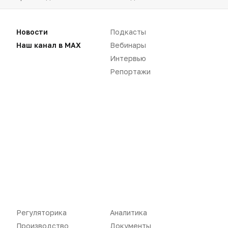
Розница
Интервью
Новости
Подкасты
Дистрибуция
Газета
Наш канал в MAX
Вебинары
Карьера
Оформить подписку
Интервью
Репортажи
Аналитика
Архив номеров
Документы
Реклама в газете
Бизнес
Реклама на сайте
Аптекарь
Контакты
«Политика конфиденциальности»
«Основные виды деятельности компании»
«Редакционная политика»
Регуляторика
Аналитика
Производство
Документы