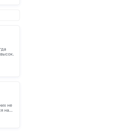
гда
 высок.
них не
 на...