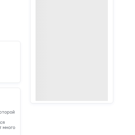
которой
ся
т много