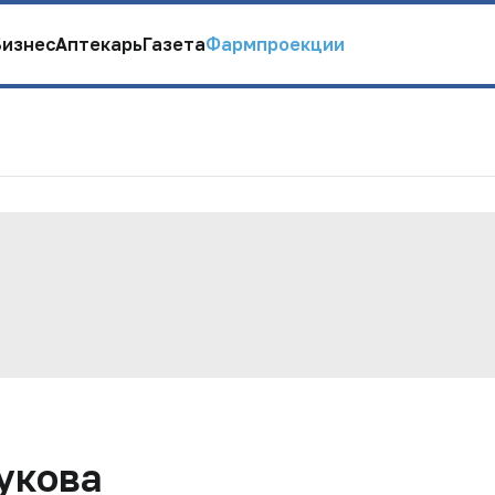
Бизнес
Аптекарь
Газета
Фармпроекции
укова