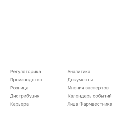
Документы
Реклама в газете
Бизнес
Реклама на сайте
Аптекарь
Контакты
«Политика конфиденциальности»
Регуляторика
Аналитика
«Основные виды деятельности компании»
Производство
Документы
«Редакционная политика»
Розница
Мнения экспертов
Дистрибуция
Календарь событий
Карьера
Лица Фармвестника
Воспроизведение материалов допускается только при соблюдении
ограничений, установленных Правообладателем
, при указании
автора используемых материалов и ссылки на портал
Pharmvestnik.ru как на источник заимствования с обязательной