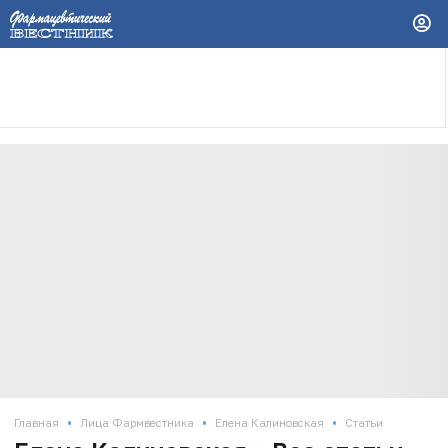
•
•
•
Главная
Лица Фармвестника
Елена Калиновская
Статьи