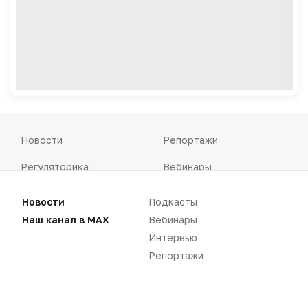
Новости
Репортажи
Регуляторика
Вебинары
Производство
Подкасты
Новости
Подкасты
Наш канал в MAX
Вебинары
Розница
Интервью
Интервью
Дистрибуция
Газета
Репортажи
Карьера
Оформить подписку
Аналитика
Архив номеров