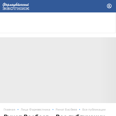
•
•
•
Главная
Лица Фармвестника
Ринат Васбеев
Все публикации