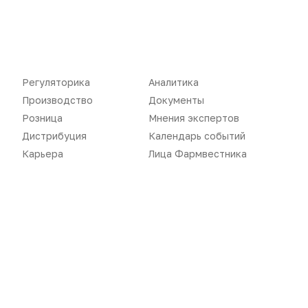
«Политика конфиденциальности»
«Основные виды деятельности компании»
Регуляторика
Аналитика
«Редакционная политика»
Производство
Документы
Розница
Мнения экспертов
Дистрибуция
Календарь событий
Карьера
Лица Фармвестника
Воспроизведение материалов допускается только при соблюдении
ограничений, установленных Правообладателем
, при указании
автора используемых материалов и ссылки на портал
Pharmvestnik.ru как на источник заимствования с обязательной
гиперссылкой на сайт
pharmvestnik.ru
Продолжая использовать наш сайт, вы даете согласие на
обработку файлов cookie, которые обеспечивают
правильную работу сайта.