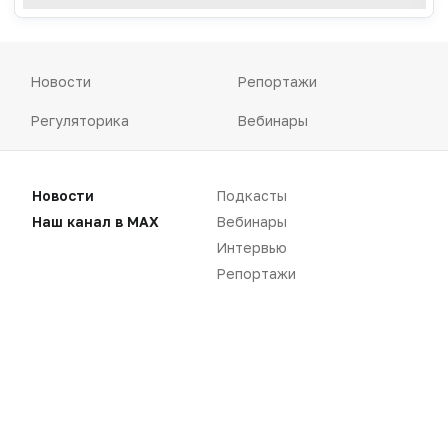
Новости
Репортажи
Регуляторика
Вебинары
Производство
Подкасты
Новости
Подкасты
Розница
Интервью
Наш канал в MAX
Вебинары
Дистрибуция
Газета
Интервью
Репортажи
Карьера
Оформить подписку
Аналитика
Архив номеров
Документы
Реклама в газете
Бизнес
Реклама на сайте
Аптекарь
Контакты